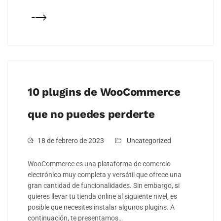
10 plugins de WooCommerce
que no puedes perderte
18 de febrero de 2023
Uncategorized
WooCommerce es una plataforma de comercio
electrónico muy completa y versátil que ofrece una
gran cantidad de funcionalidades. Sin embargo, si
quieres llevar tu tienda online al siguiente nivel, es
posible que necesites instalar algunos plugins. A
continuación, te presentamos…