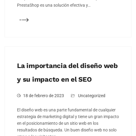
PrestaShop es una solución efectiva y…
La importancia del diseño web
y su impacto en el SEO
18 de febrero de 2023
Uncategorized
El diseño web es una parte fundamental de cualquier
estrategia de marketing digital y tiene un gran impacto
en el posicionamiento de un sitio web en los
resultados de búsqueda. Un buen diseño web no solo