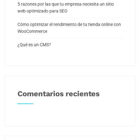
5 razones por las que tu empresa necesita un sitio
web optimizado para SEO
Cómo optimizar el rendimiento de tu tienda online con
WooCommerce
¿Qué es un CMS?
Comentarios recientes