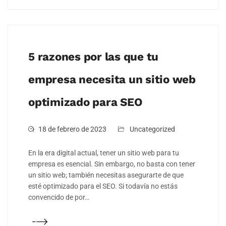
5 razones por las que tu
empresa necesita un sitio web
optimizado para SEO
18 de febrero de 2023
Uncategorized
En la era digital actual, tener un sitio web para tu
empresa es esencial. Sin embargo, no basta con tener
un sitio web; también necesitas asegurarte de que
esté optimizado para el SEO. Si todavía no estás
convencido de por…