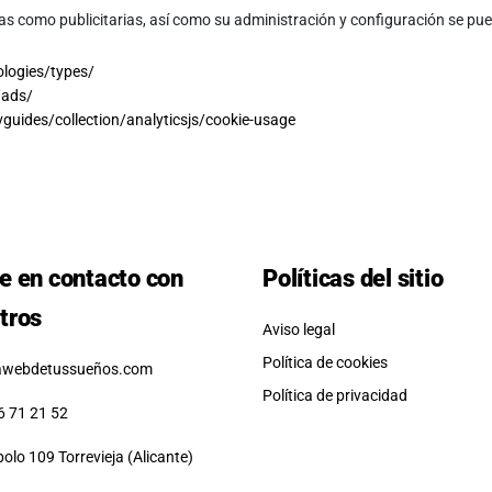
icas como publicitarias, así como su administración y configuración se pu
ologies/types/
/ads/
guides/collection/analyticsjs/cookie-usage
e en contacto con
Políticas del sitio
tros
Aviso legal
Política de cookies
awebdetussueños.com
Política de privacidad
6 71 21 52
polo 109 Torrevieja (Alicante)