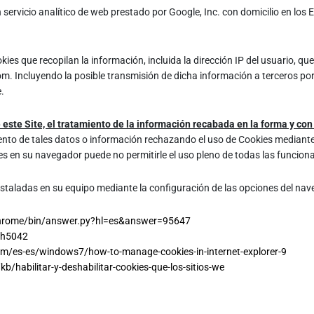
 un servicio analítico de web prestado por Google, Inc. con domicilio en l
okies que recopilan la información, incluida la dirección IP del usuario, 
om. Incluyendo la posible transmisión de dicha información a terceros po
.
e este Site, el tratamiento de la información recabada en la forma y c
ento de tales datos o información rechazando el uso de Cookies mediante l
s en su navegador puede no permitirle el uso pleno de todas las funciona
instaladas en su equipo mediante la configuración de las opciones del na
chrome/bin/answer.py?hl=es&answer=95647
ph5042
om/es-es/windows7/how-to-manage-cookies-in-internet-explorer-9
kb/habilitar-y-deshabilitar-cookies-que-los-sitios-we