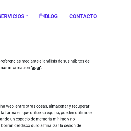
SERVICIOS
BLOG
CONTACTO
referencias mediante el análisis de sus hábitos de
r más información
‘
aquí
’
.
ina web, entre otras cosas, almacenar y recuperar
a forma en que utilice su equipo, pueden utilizarse
cupando un espacio de memoria mínimo y no
orran del disco duro al finalizar la sesión de