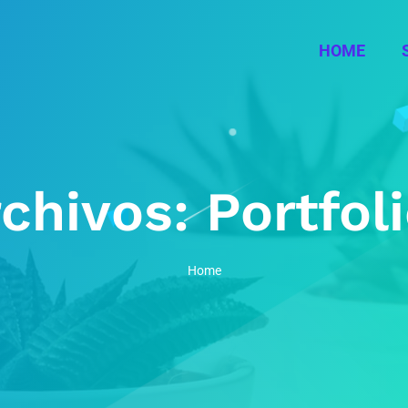
HOME
rchivos:
Portfol
Home